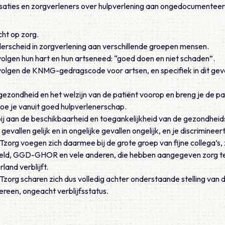
saties en zorgverleners over hulpverlening aan ongedocumentee
cht op zorg.
rscheid in zorgverlening aan verschillende groepen mensen.
lgen hun hart en hun artseneed: “goed doen en niet schaden”.
lgen de KNMG-gedragscode voor artsen, en specifiek in dit gev
e gezondheid en het welzijn van de patiënt voorop en breng je de p
oe je vanuit goed hulpverlenerschap.
 bij aan de beschikbaarheid en toegankelijkheid van de gezondheid
 gevallen gelijk en in ongelijke gevallen ongelijk, en je discrimineer
org voegen zich daarmee bij de grote groep van fijne collega’s, 
eld, GGD-GHOR en vele anderen, die hebben aangegeven zorg te 
land verblijft.
org scharen zich dus volledig achter onderstaande stelling van
dereen, ongeacht verblijfsstatus.