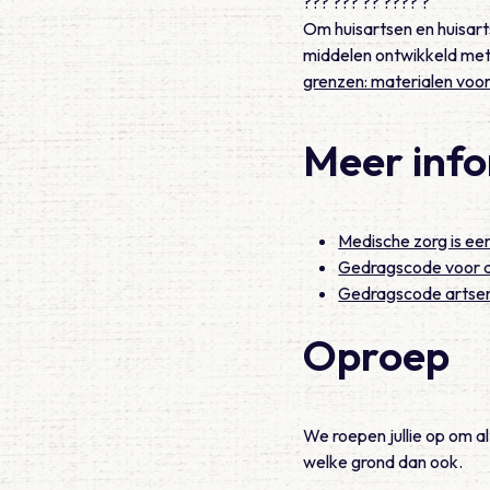
??? ??? ?? ???? ?
Om huisartsen en huisart
middelen ontwikkeld met 
grenzen: materialen voo
Meer inf
Medische zorg is ee
Gedragscode voor 
Gedragscode artsen 
Oproep
We roepen jullie op om al
welke grond dan ook.