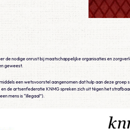
 er de nodige onrust bij maatschappelijke organisaties en zorgver
n geweest.
nmiddels een wetsvoorstel aangenomen dat hulp aan deze groep 
 en de artsenfederatie KNMG spreken zich uit tégen het strafbaar
n mens is “illegaal”).