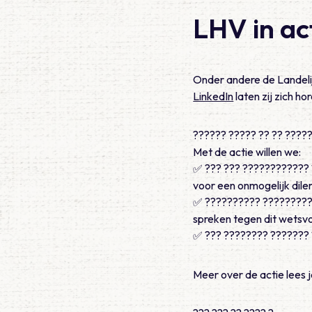
LHV in ac
Onder andere de Landelij
LinkedIn
laten zij zich h
?????? ????? ?? ?? ????
Met de actie willen we:
✅ ??? ??? ???????????? ?
voor een onmogelijk dile
✅ ?????????? ???????????
spreken tegen dit wetsvo
✅ ??? ???????? ??????? 
Meer over de actie lees