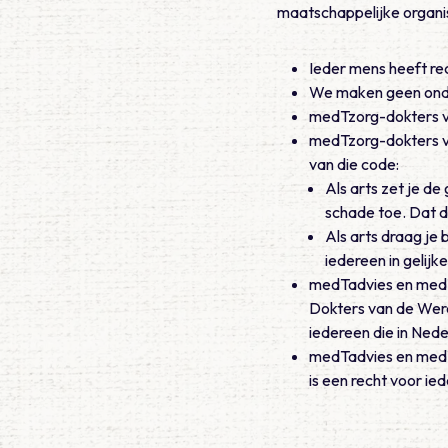
maatschappelijke organi
Ieder mens heeft re
We maken geen onde
medTzorg-dokters vo
medTzorg-dokters vo
van die code:
Als arts zet je d
schade toe. Dat d
Als arts draag je
iedereen in gelijke
medTadvies en medTz
Dokters van de Wer
iedereen die in Neder
medTadvies en medTz
is een recht voor ie