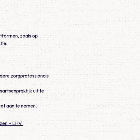
atformen, zoals op
tie:
ndere zorgprofessionals
artsenpraktijk uit te
iet aan te nemen.
nzen – LHV