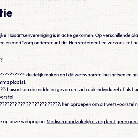
tie
ke Huisartsenvereniging is in actie gekomen. Op verschillende pl
oren en medTzorg ondersteunt dit. Hun statement en verzoek tot ac
??
?????????: duidelijk maken dat dit wetsvoorstel huisartsen en a
mma plaatst.
: huisartsen de middelen geven om zich ook individueel of als huis
orstel.
??????? ??? ?? ?????? ?????: hen oproepen om dit wetsvoorstel n
 je op onze webpagina:
Medisch noodzakelijke zorg kent geen gre