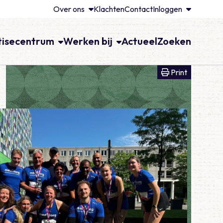
Over ons
Klachten
Contact
Inloggen
tisecentrum
Werken bij
Actueel
Zoeken
Print voll
Print