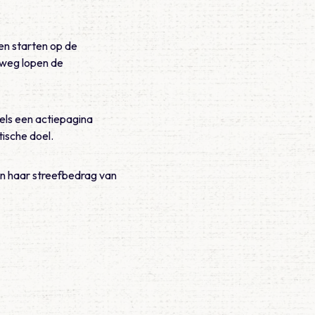
en starten op de
rweg lopen de
els een actiepagina
ische doel.
an haar streefbedrag van