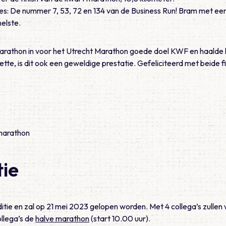
ties: De nummer 7, 53, 72 en 134 van de Business Run! Bram met ee
nelste.
marathon in voor het Utrecht Marathon goede doel KWF en haalde 
rzette, is dit ook een geweldige prestatie. Gefeliciteerd met beide fi
ie
ditie en zal op 21 mei 2023 gelopen worden. Met 4 collega’s zulle
ollega’s de
halve marathon
(start 10.00 uur).