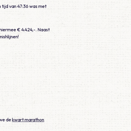
n tijd van 47:36 was met
hiermee € 4.424,-. Naast
nishlijnen!
n we de
kwart marathon