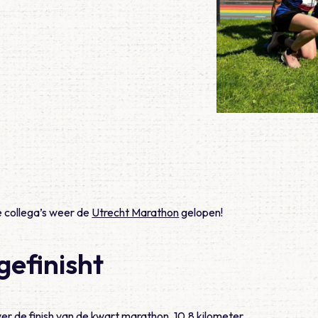
e collega’s weer de
Utrecht Marathon
gelopen!
gefinisht
er de finish van de kwart marathon, 10,8 kilometer.