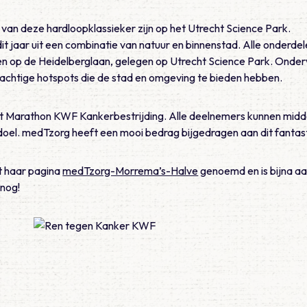
e van deze hardloopklassieker zijn op het Utrecht Science Park.
t jaar uit een combinatie van natuur en binnenstad. Alle onderdel
en op de Heidelberglaan, gelegen op Utrecht Science Park. Onde
achtige hotspots die de stad en omgeving te bieden hebben.
cht Marathon KWF Kankerbestrijding. Alle deelnemers kunnen midd
doel. medTzorg heeft een mooi bedrag bijgedragen aan dit fantast
t haar pagina
medTzorg-Morrema’s-Halve
genoemd en is bijna a
 nog!