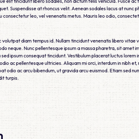
ue elit tincidunt libero sodales, non dictum felis vehicula. Fusce ac
et. Suspendisse at rhoncus velit. Aenean sodales lacus at nunc p
 consectetur leo, vel venenatis metus. Mauris leo odio, consectetu
 volutpat diam tempus id. Nullam tincidunt venenatis libero vitae vi
o neque. Nunc pellentesque ipsum a massa pharetra, sit amet impe
 sed ipsum consequat tincidunt. Vestibulum placerat luctus lorem 
 odio ac pellentesque ultricies. Aliquam mi orci, interdum in nibh 
at odio ac arcu bibendum, ut gravida arcu euismod. Etiam sed nunc
it turpis.
n