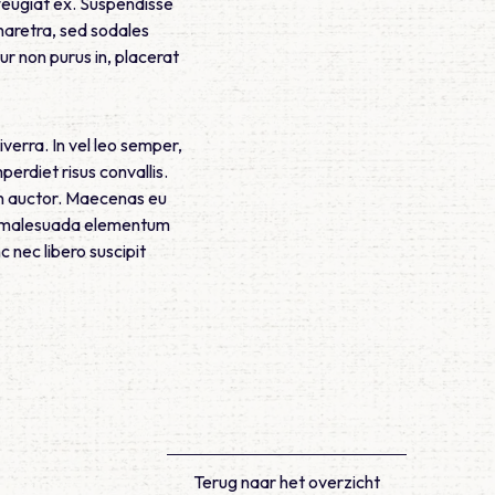
 feugiat ex. Suspendisse
haretra, sed sodales
r non purus in, placerat
verra. In vel leo semper,
rdiet risus convallis.
in auctor. Maecenas eu
et, malesuada elementum
 nec libero suscipit
Terug naar het overzicht