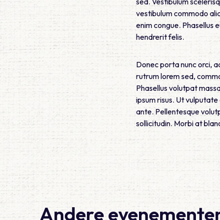
sed. Vestibulum scelerisq
vestibulum commodo aliqu
enim congue. Phasellus eu
hendrerit felis.
Donec porta nunc orci, ac
rutrum lorem sed, commod
Phasellus volutpat massa
ipsum risus. Ut vulputate
ante. Pellentesque volutp
sollicitudin. Morbi at bland
Andere evenemente