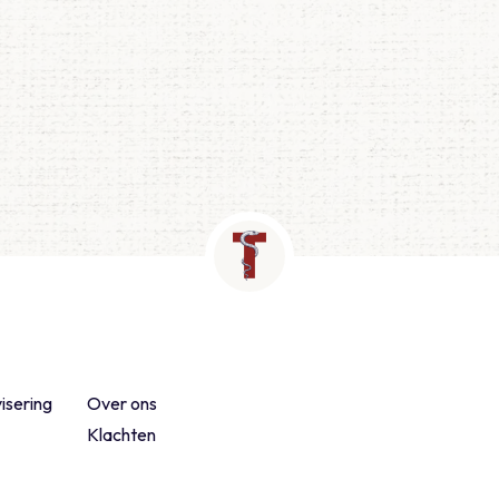
isering
Over ons
Klachten