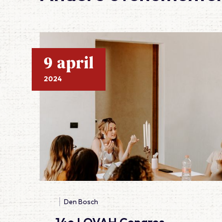
Lees meer over 14e LOVAH Congres
9 april
2024
Den Bosch
14e LOVAH Congres