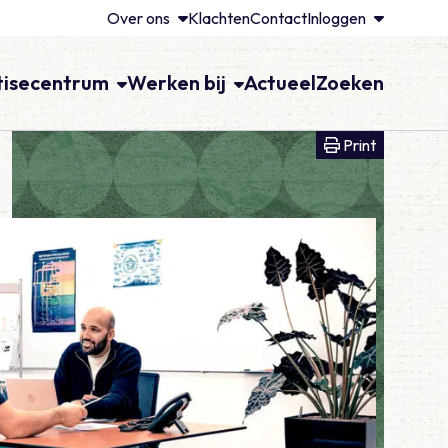
Over ons
Klachten
Contact
Inloggen
tisecentrum
Werken bij
Actueel
Zoeken
Print voll
Print