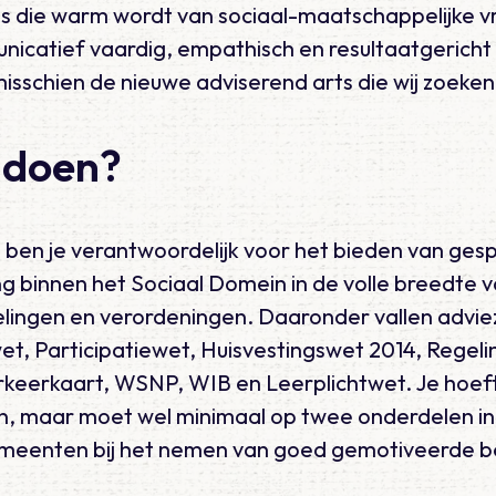
ts die warm wordt van sociaal-maatschappelijke v
icatief vaardig, empathisch en resultaatgericht is
 misschien de nieuwe adviserend arts die wij zoeke
 doen?
s ben je verantwoordelijk voor het bieden van ges
g binnen het Sociaal Domein in de volle breedte 
elingen en verordeningen. Daaronder vallen advie
, Participatiewet, Huisvestingswet 2014, Regeli
eerkaart, WSNP, WIB en Leerplichtwet. Je hoeft 
n, maar moet wel minimaal op twee onderdelen inz
meenten bij het nemen van goed gemotiveerde be