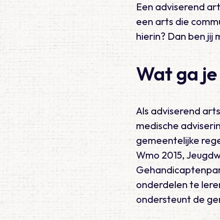
Een adviserend ar
een arts die commun
hierin? Dan ben jij
Wat ga je
Als adviserend art
medische adviserin
gemeentelijke reg
Wmo 2015, Jeugdwet
Gehandicaptenpark
onderdelen te lere
ondersteunt de ge