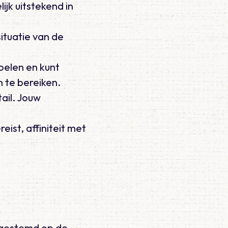
ijk uitstekend in
situatie van de
oelen en kunt
n te bereiken.
tail. Jouw
ist, affiniteit met
afgestemd op de