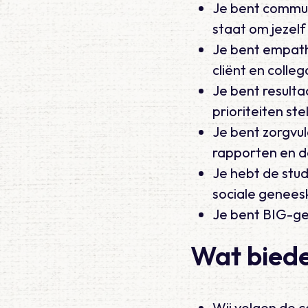
Je bent communi
staat om jezel
Je bent empathi
cliënt en colleg
Je bent resulta
prioriteiten st
Je bent zorgvul
rapporten en dos
Je hebt de stud
sociale genees
Je bent BIG-ge
Wat biede
Wij volgen de 