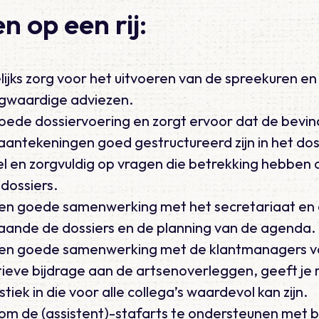
n op een rij:
ijks zorg voor het uitvoeren van de spreekuren en 
ogwaardige adviezen.
goede dossiervoering en zorgt ervoor dat de bevi
antekeningen goed gestructureerd zijn in het dos
el en zorgvuldig op vragen die betrekking hebben 
dossiers.
een goede samenwerking met het secretariaat en
nde de dossiers en de planning van de agenda.
 een goede samenwerking met de klantmanagers 
tieve bijdrage aan de artsenoverleggen, geeft je
tiek in die voor alle collega’s waardevol kan zijn.
 om de (assistent)-stafarts te ondersteunen met 