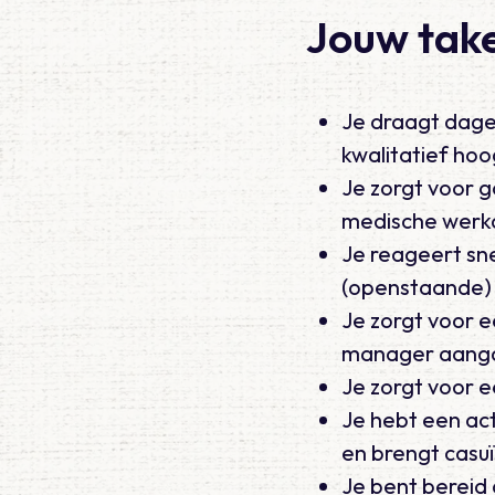
Jouw take
Je draagt dagel
kwalitatief ho
Je zorgt voor 
medische werka
Je reageert sn
(openstaande) 
Je zorgt voor 
manager aangaa
Je zorgt voor
Je hebt een ac
en brengt casuïs
Je bent bereid