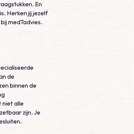
raagstukken. En
. Herken jij jezelf
n bij medTadvies.
pecialiseerde
van de
zen binnen de
ng
niet alle
etbaar zijn. Je
sluiten.