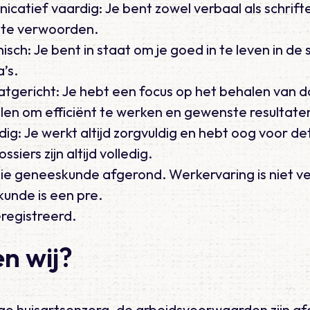
catief vaardig: Je bent zowel verbaal als schriftel
f te verwoorden.
sch: Je bent in staat om je goed in te leven in de 
a’s.
atgericht: Je hebt een focus op het behalen van d
ellen om efficiënt te werken en gewenste resultate
dig: Je werkt altijd zorgvuldig en hebt oog voor de
siers zijn altijd volledig.
ie geneeskunde afgerond. Werkervaring is niet vere
kunde is een pre.
registreerd.
n wij?
cao huisartsenzorg, de arbeidsvoorwaarden zijn 