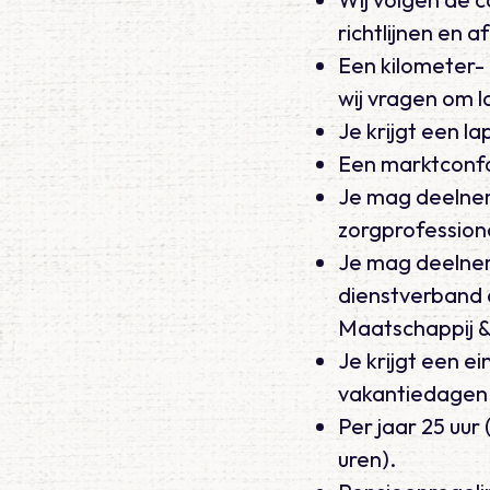
richtlijnen en a
Een kilometer-
wij vragen om l
Je krijgt een l
Een marktconfo
Je mag deelnem
zorgprofession
Je mag deelnem
dienstverband 
Maatschappij 
Je krijgt een e
vakantiedagen
Per jaar 25 uur
uren).