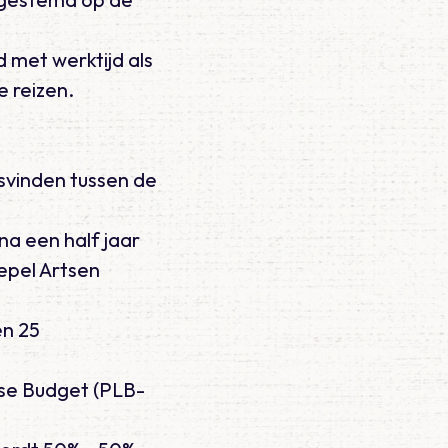
 met werktijd als
e reizen.
svinden tussen de
a een half jaar
epel Artsen
en 25
ase Budget (PLB-