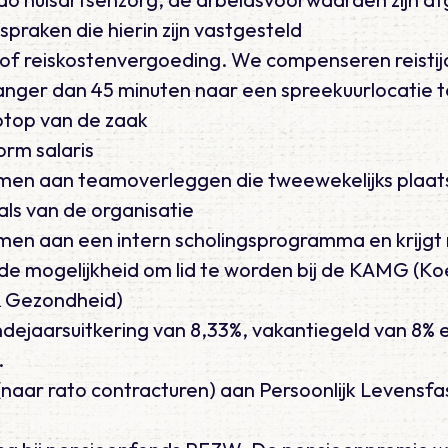
fspraken die hierin zijn vastgesteld
 of reiskostenvergoeding. We compenseren reistijd
anger dan 45 minuten naar een spreekuurlocatie t
aptop van de zaak
rm salaris
en aan teamoverleggen die tweewekelijks plaat
als van de organisatie
en aan een intern scholingsprogramma en krijgt n
de mogelijkheid om lid te worden bij de KAMG (Ko
& Gezondheid)
indejaarsuitkering van 8,33%, vakantiegeld van 8% 
.
 (naar rato contracturen) aan Persoonlijk Levensf