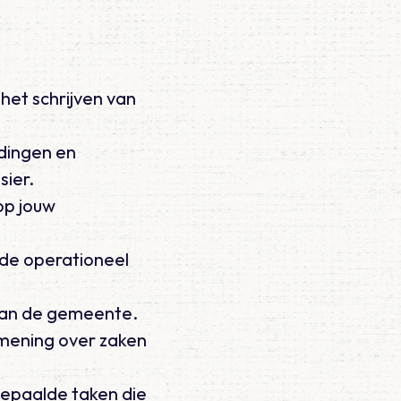
het schrijven van
ndingen en
sier.
op jouw
 de operationeel
van de gemeente.
 mening over zaken
bepaalde taken die