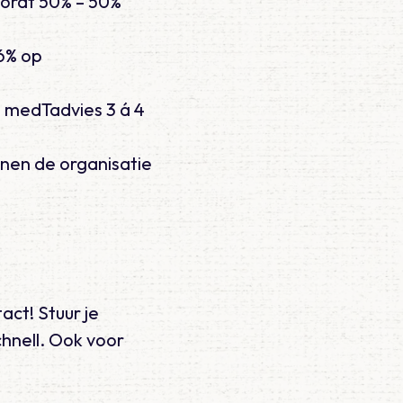
ordt 50% – 50%
66% op
n medTadvies 3 á 4
nnen de organisatie
act! Stuur je
chnell. Ook voor