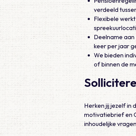
Pensioenregeli
verdeeld tusse
Flexibele werkt
spreekuurlocati
Deelname aan o
keer per jaar 
We bieden indi
of binnen de m
Solliciter
Herken jij jezelf i
motivatiebrief en
inhoudelijke vragen