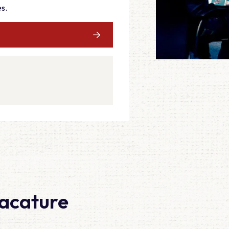
es.
vacature