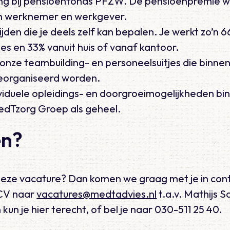
ng bij pensioenfonds PFZW. De pensioenpremie w
n werknemer en werkgever.
ijden die je deels zelf kan bepalen. Je werkt zo’n 
es en 33% vanuit huis of vanaf kantoor.
nze teambuilding- en personeelsuitjes die binne
georganiseerd worden.
viduele opleidings- en doorgroeimogelijkheden bi
edTzorg Groep als geheel.
en?
n deze vacature? Dan komen we graag met je in cont
 CV naar
vacatures@medtadvies.nl
t.a.v. Mathijs S
 kun je hier terecht, of bel je naar 030-511 25 40.